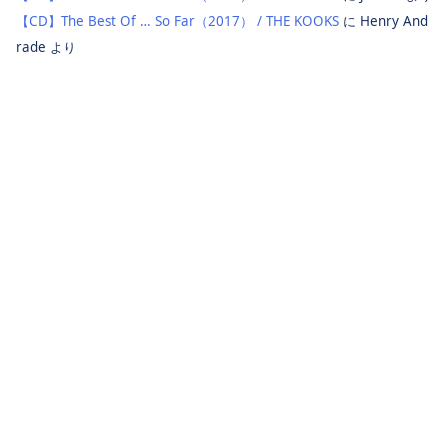
【CD】The Best Of … So Far（2017） / THE KOOKS
に
Henry And
rade
より