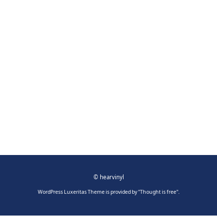
©
hearvinyl
WordPress Luxeritas Theme is provided by "
Thought is free
".