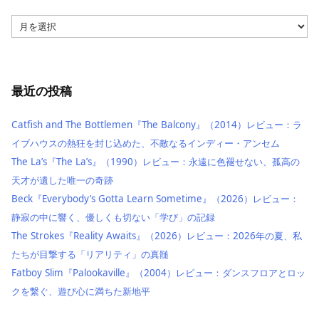
ア
ー
カ
イ
ブ
最近の投稿
Catfish and The Bottlemen『The Balcony』（2014）レビュー：ラ
イブハウスの熱狂を封じ込めた、不敵なるインディー・アンセム
The La’s『The La’s』（1990）レビュー：永遠に色褪せない、孤高の
天才が遺した唯一の奇跡
Beck『Everybody’s Gotta Learn Sometime』（2026）レビュー：
静寂の中に響く、優しくも切ない「学び」の記録
The Strokes『Reality Awaits』（2026）レビュー：2026年の夏、私
たちが目撃する「リアリティ」の真髄
Fatboy Slim『Palookaville』（2004）レビュー：ダンスフロアとロッ
クを繋ぐ、遊び心に満ちた新地平