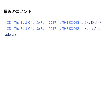
最近のコメント
【CD】The Best Of … So Far（2017） / THE KOOKS
に
JIKUTA
より
【CD】The Best Of … So Far（2017） / THE KOOKS
に
Henry And
rade
より