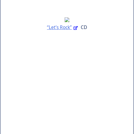
“Let’s Rock”
CD