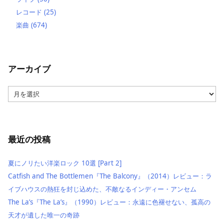
レコード
(25)
楽曲
(674)
アーカイブ
ア
ー
カ
イ
ブ
最近の投稿
夏にノリたい洋楽ロック 10選 [Part 2]
Catfish and The Bottlemen『The Balcony』（2014）レビュー：ラ
イブハウスの熱狂を封じ込めた、不敵なるインディー・アンセム
The La’s『The La’s』（1990）レビュー：永遠に色褪せない、孤高の
天才が遺した唯一の奇跡