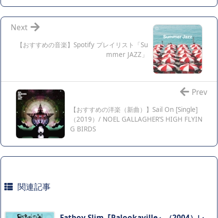
Next
【おすすめの音楽】Spotify プレイリスト「Su
mmer JAZZ」
Prev
【おすすめの洋楽（新曲）】Sail On [Single]
（2019）/ NOEL GALLAGHER’S HIGH FLYIN
G BIRDS
関連記事
Fatboy Slim『Palookaville』（2004）レ