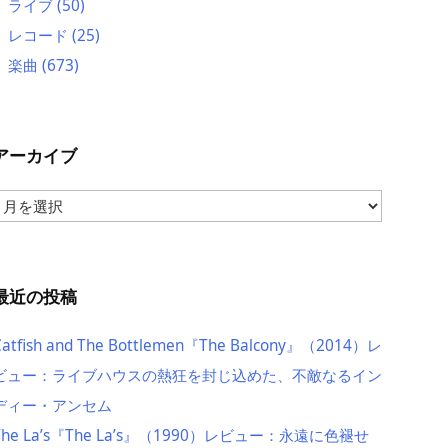
ライブ
(50)
レコード
(25)
楽曲
(673)
アーカイブ
ア
ー
カ
イ
ブ
最近の投稿
Catfish and The Bottlemen『The Balcony』（2014）レ
ビュー：ライブハウスの熱狂を封じ込めた、不敵なるイン
ディー・アンセム
The La’s『The La’s』（1990）レビュー：永遠に色褪せ