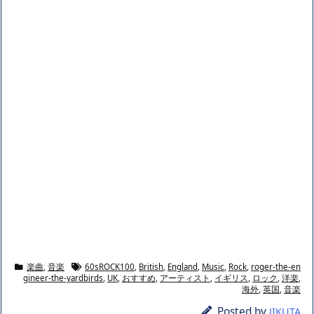
楽曲
,
音楽
60sROCK100
,
British
,
England
,
Music
,
Rock
,
roger-the-en
gineer-the-yardbirds
,
UK
,
おすすめ
,
アーティスト
,
イギリス
,
ロック
,
洋楽
,
海外
,
英国
,
音楽
Posted by
JIKUTA