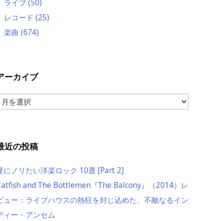
ライブ
(50)
レコード
(25)
楽曲
(674)
アーカイブ
ア
ー
カ
イ
ブ
最近の投稿
夏にノリたい洋楽ロック 10選 [Part 2]
Catfish and The Bottlemen『The Balcony』（2014）レ
ビュー：ライブハウスの熱狂を封じ込めた、不敵なるイン
ディー・アンセム