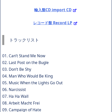
輸入盤CD import CD
レコード盤 Record LP
トラックリスト
01. Can’t Stand Me Now
02. Last Post on the Bugle
03. Don’t Be Shy
04. Man Who Would Be King
05. Music When the Lights Go Out
06. Narcissist
07. Ha Ha Wall
08. Arbeit Macht Frei
09. Campaign of Hate