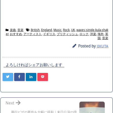
楽曲
,
音楽
British
,
England
,
Music
,
Rock
,
UK
,
waves-single-kula-shak
er
,
おすすめ
,
アーティスト
,
イギリス
,
ブリティッシュ
,
ロック
,
洋楽
,
海外
,
英
国
,
音楽
Posted by
JIKUTA
よろしければシェアお願いします
Next
興行ビザの要件を大幅に緩和｜来日公演の増