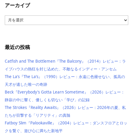
アーカイブ
ア
ー
カ
イ
ブ
最近の投稿
Catfish and The Bottlemen『The Balcony』（2014）レビュー：ラ
イブハウスの熱狂を封じ込めた、不敵なるインディー・アンセム
The La’s『The La’s』（1990）レビュー：永遠に色褪せない、孤高の
天才が遺した唯一の奇跡
Beck『Everybody’s Gotta Learn Sometime』（2026）レビュー：
静寂の中に響く、優しくも切ない「学び」の記録
The Strokes『Reality Awaits』（2026）レビュー：2026年の夏、私
たちが目撃する「リアリティ」の真髄
Fatboy Slim『Palookaville』（2004）レビュー：ダンスフロアとロッ
クを繋ぐ、遊び心に満ちた新地平