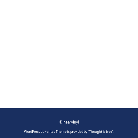
©
hearvinyl
WordPress Luxeritas Theme is provided by "
Thought is free
".