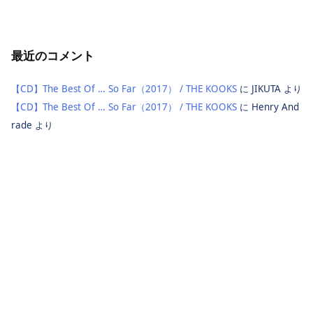
最近のコメント
【CD】The Best Of … So Far（2017） / THE KOOKS
に
JIKUTA
より
【CD】The Best Of … So Far（2017） / THE KOOKS
に
Henry And
rade
より