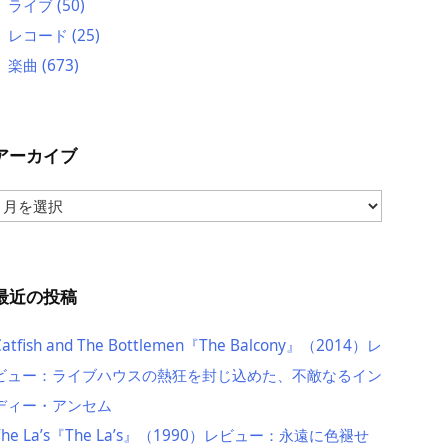
ライブ
(50)
レコード
(25)
楽曲
(673)
アーカイブ
ア
ー
カ
イ
ブ
最近の投稿
Catfish and The Bottlemen『The Balcony』（2014）レ
ビュー：ライブハウスの熱狂を封じ込めた、不敵なるイン
ディー・アンセム
The La’s『The La’s』（1990）レビュー：永遠に色褪せ