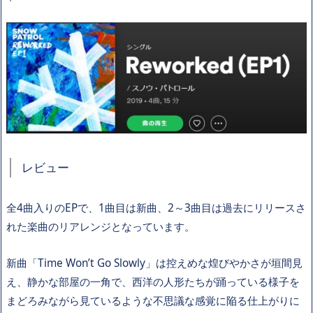
レビュー
全4曲入りのEPで、1曲目は新曲、2～3曲目は過去にリリースさ
れた楽曲のリアレンジとなっています。
新曲「Time Won’t Go Slowly」は控えめな煌びやかさが垣間見
え、静かな部屋の一角で、西洋の人形たちが踊っている様子を
まどろみながら見ているような不思議な感覚に陥る仕上がりに