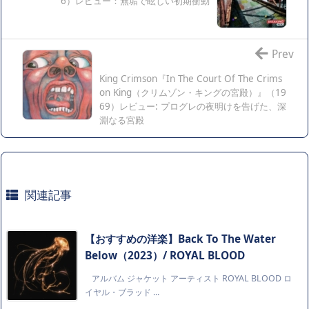
6）レビュー：無垢で眩しい初期衝動
Prev
King Crimson『In The Court Of The Crims
on King（クリムゾン・キングの宮殿）』（19
69）レビュー: プログレの夜明けを告げた、深
淵なる宮殿
関連記事
【おすすめの洋楽】Back To The Water
Below（2023）/ ROYAL BLOOD
アルバム ジャケット アーティスト ROYAL BLOOD ロ
イヤル・ブラッド ...