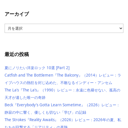
アーカイブ
ア
ー
カ
イ
ブ
最近の投稿
夏にノリたい洋楽ロック 10選 [Part 2]
Catfish and The Bottlemen『The Balcony』（2014）レビュー：ラ
イブハウスの熱狂を封じ込めた、不敵なるインディー・アンセム
The La’s『The La’s』（1990）レビュー：永遠に色褪せない、孤高の
天才が遺した唯一の奇跡
Beck『Everybody’s Gotta Learn Sometime』（2026）レビュー：
静寂の中に響く、優しくも切ない「学び」の記録
The Strokes『Reality Awaits』（2026）レビュー：2026年の夏、私
たちが目撃する「リアリティ」の真髄