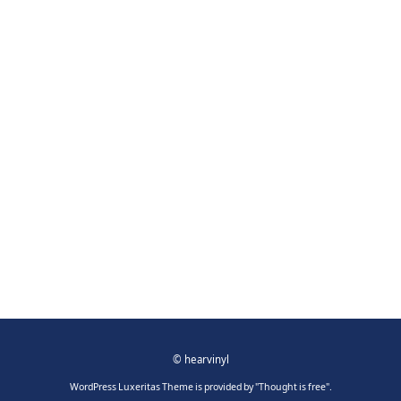
©
hearvinyl
WordPress Luxeritas Theme is provided by "
Thought is free
".