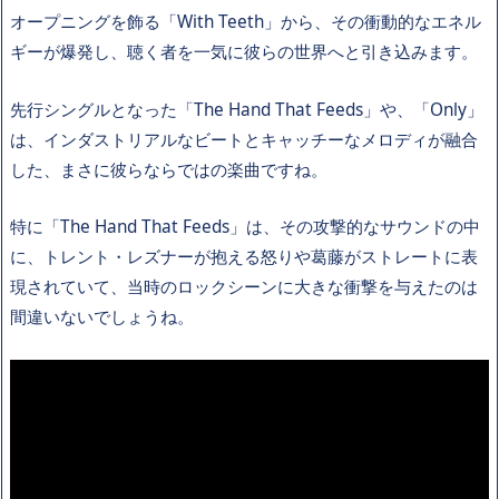
オープニングを飾る「With Teeth」から、その衝動的なエネル
ギーが爆発し、聴く者を一気に彼らの世界へと引き込みます。
先行シングルとなった「The Hand That Feeds」や、「Only」
は、インダストリアルなビートとキャッチーなメロディが融合
した、まさに彼らならではの楽曲ですね。
特に「The Hand That Feeds」は、その攻撃的なサウンドの中
に、トレント・レズナーが抱える怒りや葛藤がストレートに表
現されていて、当時のロックシーンに大きな衝撃を与えたのは
間違いないでしょうね。