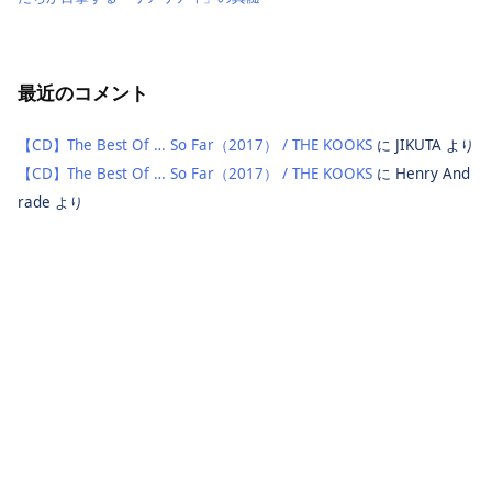
最近のコメント
【CD】The Best Of … So Far（2017） / THE KOOKS
に
JIKUTA
より
【CD】The Best Of … So Far（2017） / THE KOOKS
に
Henry And
rade
より