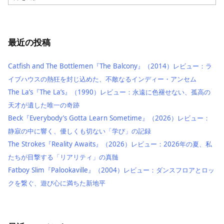
ー
カ
イ
ブ
最近の投稿
Catfish and The Bottlemen『The Balcony』（2014）レビュー：ラ
イブハウスの熱狂を封じ込めた、不敵なるインディー・アンセム
The La’s『The La’s』（1990）レビュー：永遠に色褪せない、孤高の
天才が遺した唯一の奇跡
Beck『Everybody’s Gotta Learn Sometime』（2026）レビュー：
静寂の中に響く、優しくも切ない「学び」の記録
The Strokes『Reality Awaits』（2026）レビュー：2026年の夏、私
たちが目撃する「リアリティ」の真髄
Fatboy Slim『Palookaville』（2004）レビュー：ダンスフロアとロッ
クを繋ぐ、遊び心に満ちた新地平