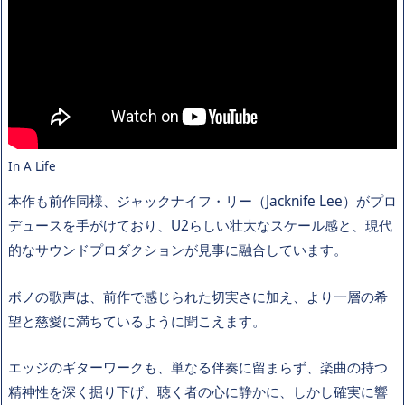
In A Life
本作も前作同様、ジャックナイフ・リー（Jacknife Lee）がプロ
デュースを手がけており、U2らしい壮大なスケール感と、現代
的なサウンドプロダクションが見事に融合しています。
ボノの歌声は、前作で感じられた切実さに加え、より一層の希
望と慈愛に満ちているように聞こえます。
エッジのギターワークも、単なる伴奏に留まらず、楽曲の持つ
精神性を深く掘り下げ、聴く者の心に静かに、しかし確実に響