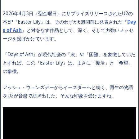
2026年4月3日（聖金曜日）にサプライズリリースされたU2の
本EP『Easter Lily』は、そのわずか6週間前に発表された『
Day
s of Ash
』と対をなす作品として、深く、そして力強いメッセ
ージを投げかけています。
『Days of Ash』が現代社会の「灰」や「困難」を象徴していた
とすれば、この『Easter Lily』は、まさに「復活」と「希望」
の象徴。
アッシュ・ウェンズデーからイースターへと続く、再生の物語
をU2が音楽で紡ぎ出した、そんな印象を受けますね。