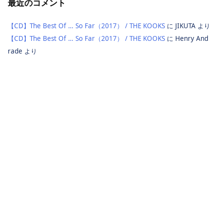
最近のコメント
【CD】The Best Of … So Far（2017） / THE KOOKS
に
JIKUTA
より
【CD】The Best Of … So Far（2017） / THE KOOKS
に
Henry And
rade
より