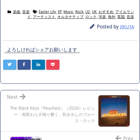
楽曲
,
音楽
Easter Lily
,
EP
,
Music
,
Rock
,
U2
,
UK
,
おすすめ
,
アイルラン
ド
,
アーティスト
,
オルタナティブ
,
ロック
,
洋楽
,
海外
,
英国
,
音楽
Posted by
JIKUTA
よろしければシェアお願いします
Next
The Black Keys『Peaches!』（2026）レビュ
ー：相変わらず鳴り響く、剥き出しのブルー
ス・ロック
Prev