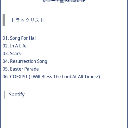
レコード盤 Record LP
トラックリスト
01. Song For Hal
02. In A Life
03. Scars
04. Resurrection Song
05. Easter Parade
06. COEXIST (I Will Bless The Lord At All Times?)
Spotify