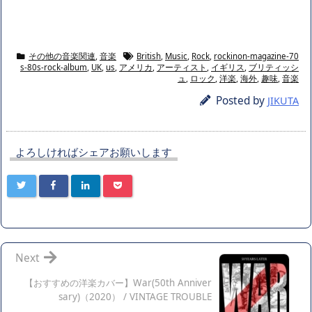
その他の音楽関連
,
音楽
British
,
Music
,
Rock
,
rockinon-magazine-70
s-80s-rock-album
,
UK
,
us
,
アメリカ
,
アーティスト
,
イギリス
,
ブリティッシ
ュ
,
ロック
,
洋楽
,
海外
,
趣味
,
音楽
Posted by
JIKUTA
よろしければシェアお願いします
Next
【おすすめの洋楽カバー】War(50th Anniver
sary)（2020） / VINTAGE TROUBLE