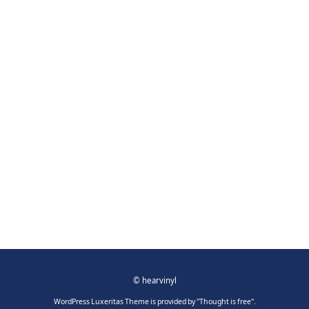
©
hearvinyl
WordPress Luxeritas Theme is provided by "
Thought is free
".