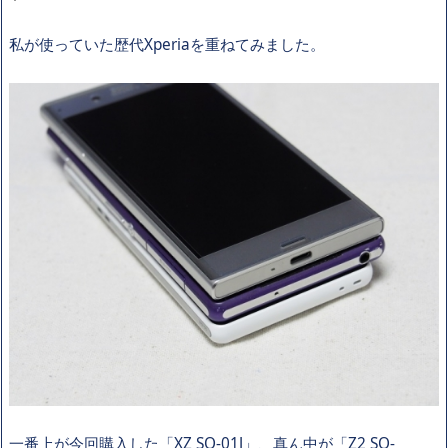
私が使っていた歴代Xperiaを重ねてみました。
一番上が今回購入した「XZ SO-01J」、真ん中が「Z2 SO-