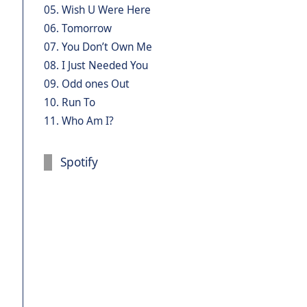
05. Wish U Were Here
06. Tomorrow
07. You Don’t Own Me
08. I Just Needed You
09. Odd ones Out
10. Run To
11. Who Am I?
Spotify