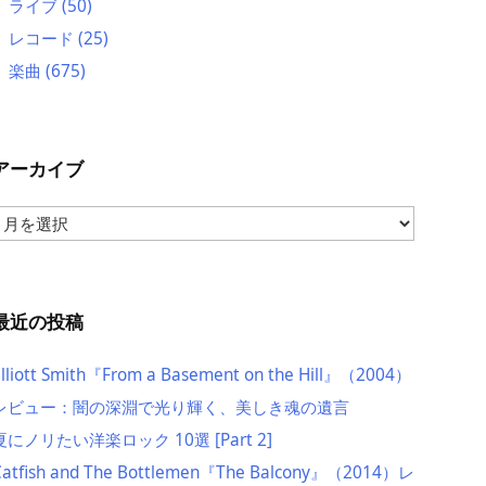
ライブ
(50)
レコード
(25)
楽曲
(675)
アーカイブ
ア
ー
カ
イ
ブ
最近の投稿
Elliott Smith『From a Basement on the Hill』（2004）
レビュー：闇の深淵で光り輝く、美しき魂の遺言
夏にノリたい洋楽ロック 10選 [Part 2]
Catfish and The Bottlemen『The Balcony』（2014）レ