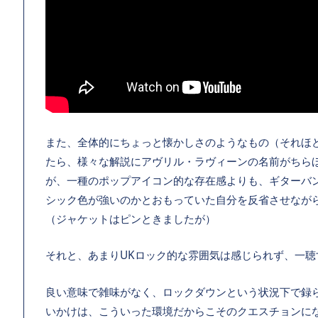
また、全体的にちょっと懐かしさのようなもの（それほ
たら、様々な解説にアヴリル・ラヴィーンの名前がちら
が、一種のポップアイコン的な存在感よりも、ギターバ
シック色が強いのかとおもっていた自分を反省させなが
（ジャケットはピンときましたが）
それと、あまりUKロック的な雰囲気は感じられず、一
良い意味で雑味がなく、ロックダウンという状況下で録
いかけは、こういった環境だからこそのクエスチョンに