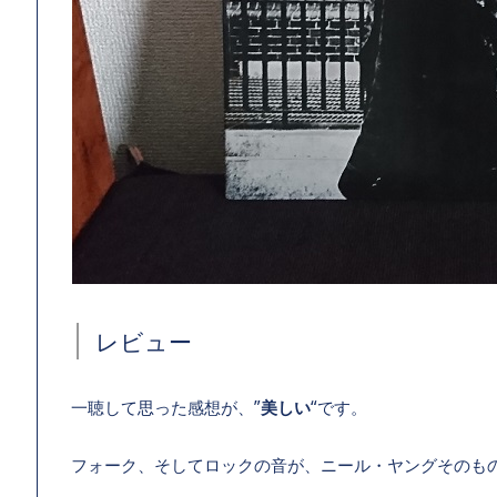
レビュー
一聴して思った感想が、”
美しい
“です。
フォーク、そしてロックの音が、ニール・ヤングそのも