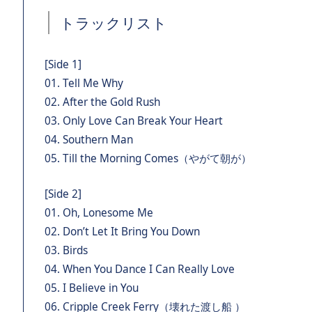
トラックリスト
[Side 1]
01. Tell Me Why
02. After the Gold Rush
03. Only Love Can Break Your Heart
04. Southern Man
05. Till the Morning Comes（やがて朝が）
[Side 2]
01. Oh, Lonesome Me
02. Don’t Let It Bring You Down
03. Birds
04. When You Dance I Can Really Love
05. I Believe in You
06. Cripple Creek Ferry（壊れた渡し船 ）