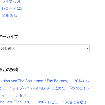
ライブ
(50)
レコード
(25)
楽曲
(673)
アーカイブ
ア
ー
カ
イ
ブ
最近の投稿
Catfish and The Bottlemen『The Balcony』（2014）レ
ビュー：ライブハウスの熱狂を封じ込めた、不敵なるイン
ディー・アンセム
The La’s『The La’s』（1990）レビュー：永遠に色褪せ