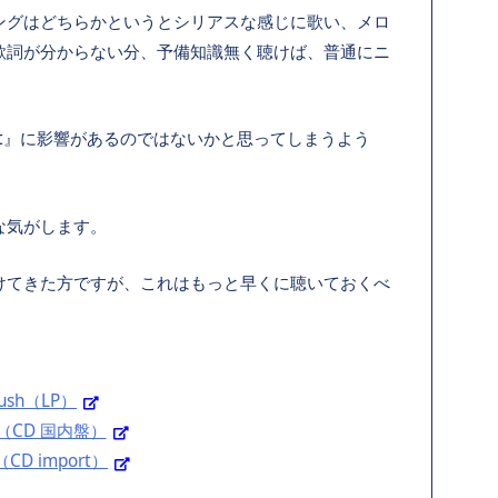
ングはどちらかというとシリアスな感じに歌い、メロ
歌詞が分からない分、予備知識無く聴けば、普通にニ
vest』に影響があるのではないかと思ってしまうよう
な気がします。
けてきた方ですが、これはもっと早くに聴いておくべ
 Rush（LP）
ush（CD 国内盤）
h（CD import）