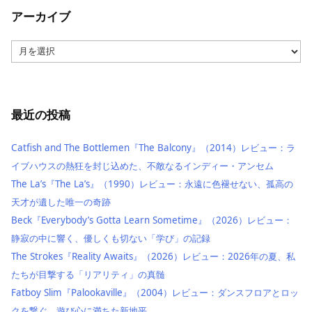
アーカイブ
ア
ー
カ
イ
ブ
最近の投稿
Catfish and The Bottlemen『The Balcony』（2014）レビュー：ラ
イブハウスの熱狂を封じ込めた、不敵なるインディー・アンセム
The La’s『The La’s』（1990）レビュー：永遠に色褪せない、孤高の
天才が遺した唯一の奇跡
Beck『Everybody’s Gotta Learn Sometime』（2026）レビュー：
静寂の中に響く、優しくも切ない「学び」の記録
The Strokes『Reality Awaits』（2026）レビュー：2026年の夏、私
たちが目撃する「リアリティ」の真髄
Fatboy Slim『Palookaville』（2004）レビュー：ダンスフロアとロッ
クを繋ぐ、遊び心に満ちた新地平