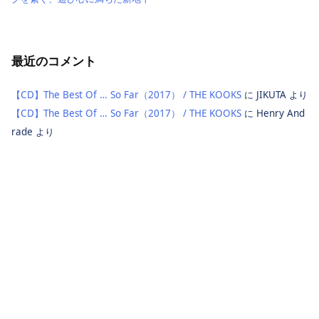
最近のコメント
【CD】The Best Of … So Far（2017） / THE KOOKS
に
JIKUTA
より
【CD】The Best Of … So Far（2017） / THE KOOKS
に
Henry And
rade
より