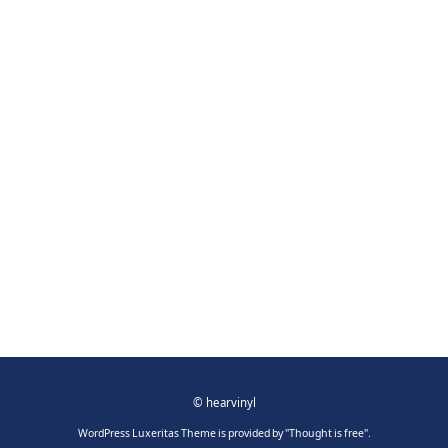
©
hearvinyl
WordPress Luxeritas Theme is provided by "
Thought is free
".