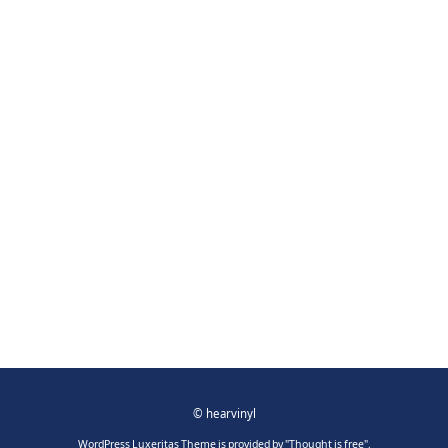
©
hearvinyl
WordPress Luxeritas Theme is provided by "
Thought is free
".