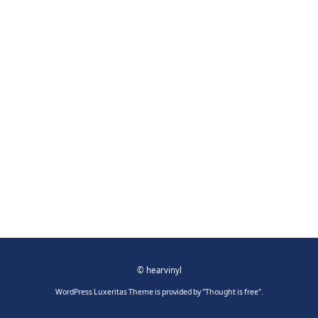
©
hearvinyl
WordPress Luxeritas Theme is provided by "
Thought is free
".