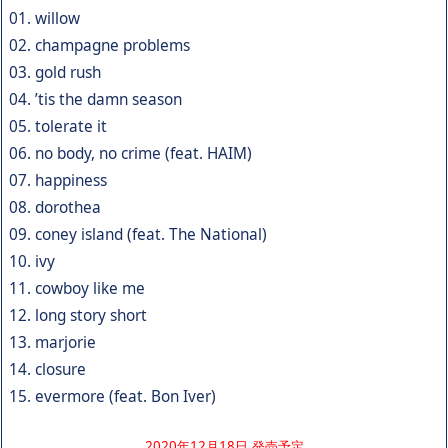
01. willow
02. champagne problems
03. gold rush
04. ’tis the damn season
05. tolerate it
06. no body, no crime (feat. HAIM)
07. happiness
08. dorothea
09. coney island (feat. The National)
10. ivy
11. cowboy like me
12. long story short
13. marjorie
14. closure
15. evermore (feat. Bon Iver)
2020年12月18日 発売予定