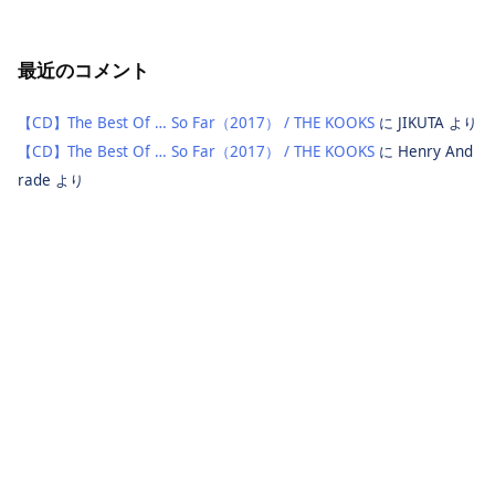
最近のコメント
【CD】The Best Of … So Far（2017） / THE KOOKS
に
JIKUTA
より
【CD】The Best Of … So Far（2017） / THE KOOKS
に
Henry And
rade
より