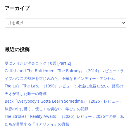
アーカイブ
ア
ー
カ
イ
ブ
最近の投稿
夏にノリたい洋楽ロック 10選 [Part 2]
Catfish and The Bottlemen『The Balcony』（2014）レビュー：ラ
イブハウスの熱狂を封じ込めた、不敵なるインディー・アンセム
The La’s『The La’s』（1990）レビュー：永遠に色褪せない、孤高の
天才が遺した唯一の奇跡
Beck『Everybody’s Gotta Learn Sometime』（2026）レビュー：
静寂の中に響く、優しくも切ない「学び」の記録
The Strokes『Reality Awaits』（2026）レビュー：2026年の夏、私
たちが目撃する「リアリティ」の真髄