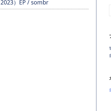
023）EP / sombr