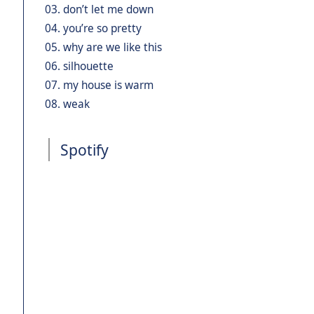
03. don’t let me down
04. you’re so pretty
05. why are we like this
06. silhouette
07. my house is warm
08. weak
Spotify