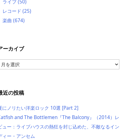
ライブ
(50)
レコード
(25)
楽曲
(674)
アーカイブ
ア
ー
カ
イ
ブ
最近の投稿
夏にノリたい洋楽ロック 10選 [Part 2]
Catfish and The Bottlemen『The Balcony』（2014）レ
ビュー：ライブハウスの熱狂を封じ込めた、不敵なるイン
ディー・アンセム