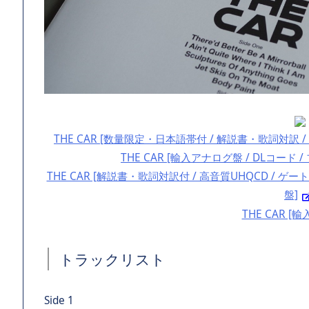
THE CAR [数量限定・日本語帯付 / 解説書・歌詞対訳 /
THE CAR [輸入アナログ盤 / DLコード 
THE CAR [解説書・歌詞対訳付 / 高音質UHQCD / ゲ
盤]
THE CAR [輸
トラックリスト
Side 1