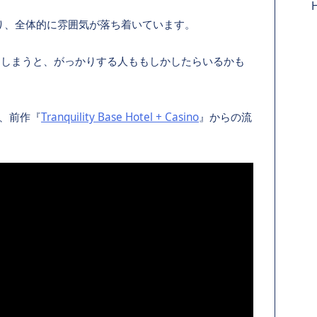
り、全体的に雰囲気が落ち着いています。
聴いてしまうと、がっかりする人ももしかしたらいるかも
と、前作『
Tranquility Base Hotel + Casino
』からの流