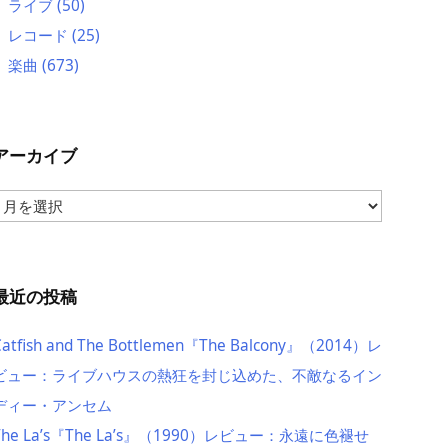
ライブ
(50)
レコード
(25)
楽曲
(673)
アーカイブ
ア
ー
カ
イ
ブ
最近の投稿
Catfish and The Bottlemen『The Balcony』（2014）レ
ビュー：ライブハウスの熱狂を封じ込めた、不敵なるイン
ディー・アンセム
The La’s『The La’s』（1990）レビュー：永遠に色褪せ