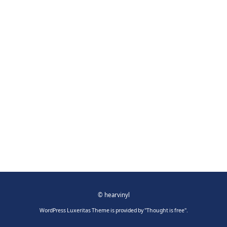
©
hearvinyl
WordPress Luxeritas Theme is provided by "
Thought is free
".