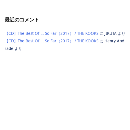
最近のコメント
【CD】The Best Of … So Far（2017） / THE KOOKS
に
JIKUTA
より
【CD】The Best Of … So Far（2017） / THE KOOKS
に
Henry And
rade
より