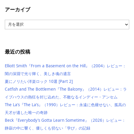
アーカイブ
ア
ー
カ
イ
ブ
最近の投稿
Elliott Smith『From a Basement on the Hill』（2004）レビュー：
闇の深淵で光り輝く、美しき魂の遺言
夏にノリたい洋楽ロック 10選 [Part 2]
Catfish and The Bottlemen『The Balcony』（2014）レビュー：ラ
イブハウスの熱狂を封じ込めた、不敵なるインディー・アンセム
The La’s『The La’s』（1990）レビュー：永遠に色褪せない、孤高の
天才が遺した唯一の奇跡
Beck『Everybody’s Gotta Learn Sometime』（2026）レビュー：
静寂の中に響く、優しくも切ない「学び」の記録