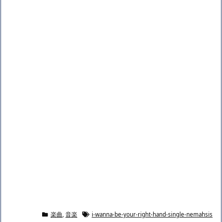
楽曲
,
音楽
i-wanna-be-your-right-hand-single-nemahsis