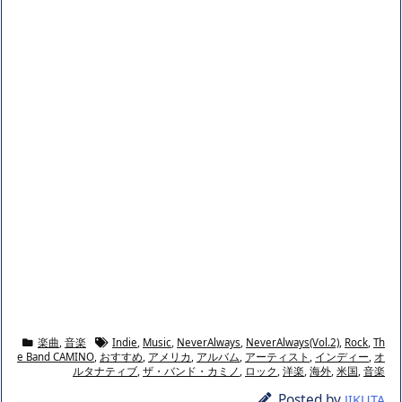
楽曲
,
音楽
Indie
,
Music
,
NeverAlways
,
NeverAlways(Vol.2)
,
Rock
,
Th
e Band CAMINO
,
おすすめ
,
アメリカ
,
アルバム
,
アーティスト
,
インディー
,
オ
ルタナティブ
,
ザ・バンド・カミノ
,
ロック
,
洋楽
,
海外
,
米国
,
音楽
Posted by
JIKUTA