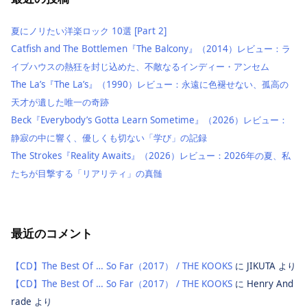
夏にノリたい洋楽ロック 10選 [Part 2]
Catfish and The Bottlemen『The Balcony』（2014）レビュー：ラ
イブハウスの熱狂を封じ込めた、不敵なるインディー・アンセム
The La’s『The La’s』（1990）レビュー：永遠に色褪せない、孤高の
天才が遺した唯一の奇跡
Beck『Everybody’s Gotta Learn Sometime』（2026）レビュー：
静寂の中に響く、優しくも切ない「学び」の記録
The Strokes『Reality Awaits』（2026）レビュー：2026年の夏、私
たちが目撃する「リアリティ」の真髄
最近のコメント
【CD】The Best Of … So Far（2017） / THE KOOKS
に
JIKUTA
より
【CD】The Best Of … So Far（2017） / THE KOOKS
に
Henry And
rade
より