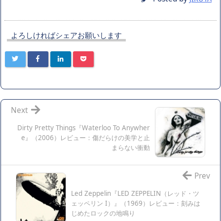
よろしければシェアお願いします
Next
Dirty Pretty Things『Waterloo To Anywher
e』（2006）レビュー：傷だらけの美学と止
まらない衝動
Prev
Led Zeppelin『LED ZEPPELIN（レッド・ツ
ェッペリン I）』（1969）レビュー：刻みは
じめたロックの地鳴り