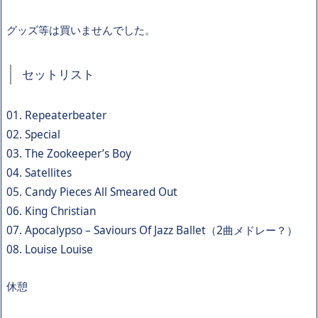
グッズ等は買いませんでした。
セットリスト
01. Repeaterbeater
02. Special
03. The Zookeeper’s Boy
04. Satellites
05. Candy Pieces All Smeared Out
06. King Christian
07. Apocalypso – Saviours Of Jazz Ballet（2曲メドレー？）
08. Louise Louise
休憩