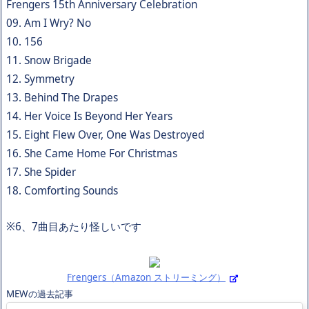
Frengers 15th Anniversary Celebration
09. Am I Wry? No
10. 156
11. Snow Brigade
12. Symmetry
13. Behind The Drapes
14. Her Voice Is Beyond Her Years
15. Eight Flew Over, One Was Destroyed
16. She Came Home For Christmas
17. She Spider
18. Comforting Sounds
※6、7曲目あたり怪しいです
Frengers（Amazon ストリーミング）
MEWの過去記事