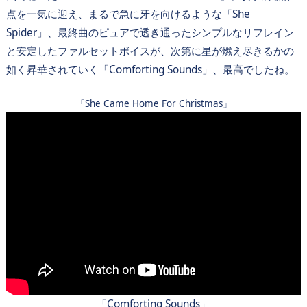
点を一気に迎え、まるで急に牙を向けるような「She
Spider」、最終曲のピュアで透き通ったシンプルなリフレイン
と安定したファルセットボイスが、次第に星が燃え尽きるかの
如く昇華されていく「Comforting Sounds」、最高でしたね。
「She Came Home For Christmas」
「Comforting Sounds」