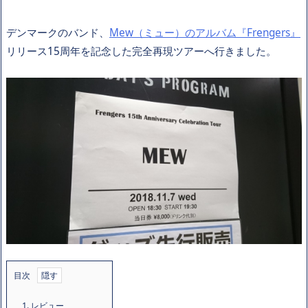
デンマークのバンド、
Mew（ミュー）のアルバム『Frengers』
リリース15周年を記念した完全再現ツアーへ行きました。
目次
1.
レビュー