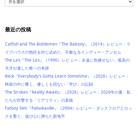
ー
カ
イ
ブ
最近の投稿
Catfish and The Bottlemen『The Balcony』（2014）レビュー：ラ
イブハウスの熱狂を封じ込めた、不敵なるインディー・アンセム
The La’s『The La’s』（1990）レビュー：永遠に色褪せない、孤高の
天才が遺した唯一の奇跡
Beck『Everybody’s Gotta Learn Sometime』（2026）レビュー：
静寂の中に響く、優しくも切ない「学び」の記録
The Strokes『Reality Awaits』（2026）レビュー：2026年の夏、私
たちが目撃する「リアリティ」の真髄
Fatboy Slim『Palookaville』（2004）レビュー：ダンスフロアとロッ
クを繋ぐ、遊び心に満ちた新地平