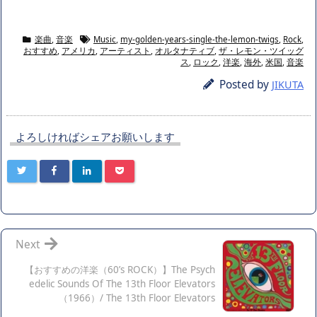
楽曲
,
音楽
Music
,
my-golden-years-single-the-lemon-twigs
,
Rock
,
おすすめ
,
アメリカ
,
アーティスト
,
オルタナティブ
,
ザ・レモン・ツイッグ
ス
,
ロック
,
洋楽
,
海外
,
米国
,
音楽
Posted by
JIKUTA
よろしければシェアお願いします
Next
【おすすめの洋楽（60’s ROCK）】The Psych
edelic Sounds Of The 13th Floor Elevators
（1966）/ The 13th Floor Elevators