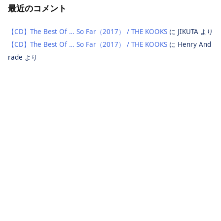
最近のコメント
【CD】The Best Of … So Far（2017） / THE KOOKS
に
JIKUTA
より
【CD】The Best Of … So Far（2017） / THE KOOKS
に
Henry And
rade
より