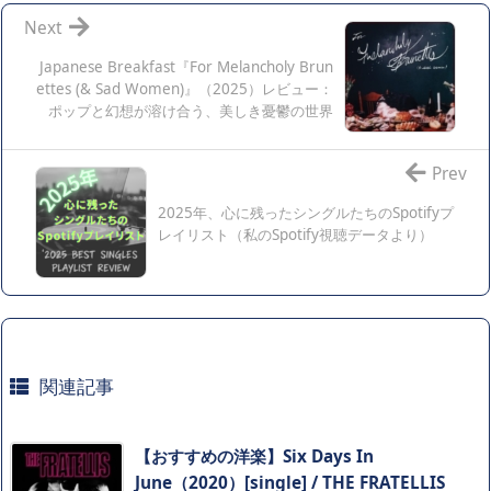
Next
Japanese Breakfast『For Melancholy Brun
ettes (& Sad Women)』（2025）レビュー：
ポップと幻想が溶け合う、美しき憂鬱の世界
Prev
2025年、心に残ったシングルたちのSpotifyプ
レイリスト（私のSpotify視聴データより）
関連記事
【おすすめの洋楽】Six Days In
June（2020）[single] / THE FRATELLIS