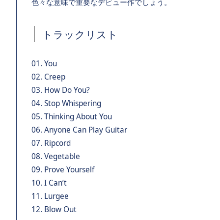
色々な意味で重要なデビュー作でしょう。
トラックリスト
01. You
02. Creep
03. How Do You?
04. Stop Whispering
05. Thinking About You
06. Anyone Can Play Guitar
07. Ripcord
08. Vegetable
09. Prove Yourself
10. I Can’t
11. Lurgee
12. Blow Out