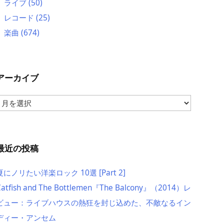
ライブ
(50)
レコード
(25)
楽曲
(674)
アーカイブ
ア
ー
カ
イ
ブ
最近の投稿
夏にノリたい洋楽ロック 10選 [Part 2]
Catfish and The Bottlemen『The Balcony』（2014）レ
ビュー：ライブハウスの熱狂を封じ込めた、不敵なるイン
ディー・アンセム