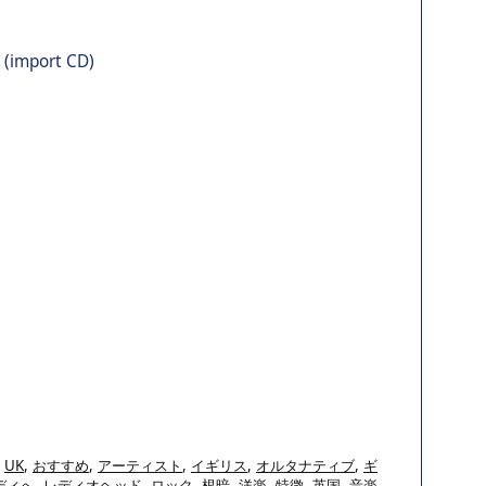
(import CD)
,
UK
,
おすすめ
,
アーティスト
,
イギリス
,
オルタナティブ
,
ギ
ディへ
,
レディオヘッド
,
ロック
,
根暗
,
洋楽
,
特徴
,
英国
,
音楽