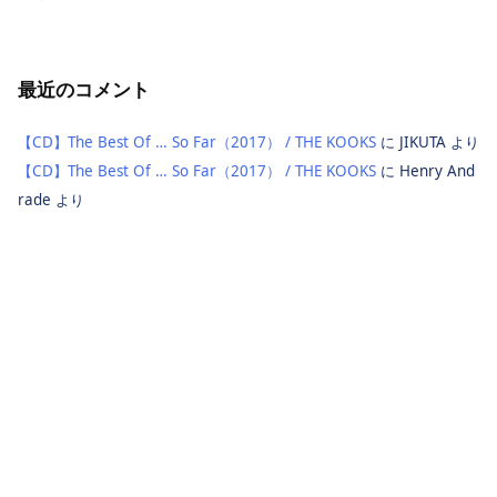
最近のコメント
【CD】The Best Of … So Far（2017） / THE KOOKS
に
JIKUTA
より
【CD】The Best Of … So Far（2017） / THE KOOKS
に
Henry And
rade
より