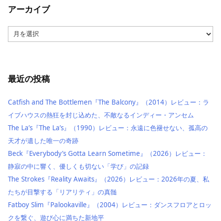
アーカイブ
ア
ー
カ
イ
ブ
最近の投稿
Catfish and The Bottlemen『The Balcony』（2014）レビュー：ラ
イブハウスの熱狂を封じ込めた、不敵なるインディー・アンセム
The La’s『The La’s』（1990）レビュー：永遠に色褪せない、孤高の
天才が遺した唯一の奇跡
Beck『Everybody’s Gotta Learn Sometime』（2026）レビュー：
静寂の中に響く、優しくも切ない「学び」の記録
The Strokes『Reality Awaits』（2026）レビュー：2026年の夏、私
たちが目撃する「リアリティ」の真髄
Fatboy Slim『Palookaville』（2004）レビュー：ダンスフロアとロッ
クを繋ぐ、遊び心に満ちた新地平