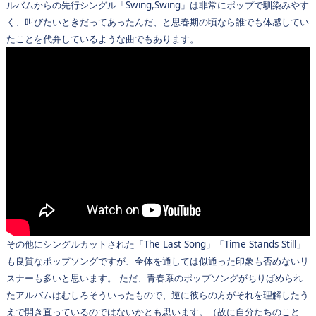
ルバムからの先行シングル「Swing,Swing」は非常にポップで馴染みやす
く、叫びたいときだってあったんだ、と思春期の頃なら誰でも体感してい
たことを代弁しているような曲でもあります。
その他にシングルカットされた「The Last Song」「Time Stands Still」
も良質なポップソングですが、全体を通しては似通った印象も否めないリ
スナーも多いと思います。 ただ、青春系のポップソングがちりばめられ
たアルバムはむしろそういったもので、逆に彼らの方がそれを理解したう
えで開き直っているのではないかとも思います。（故に自分たちのこと