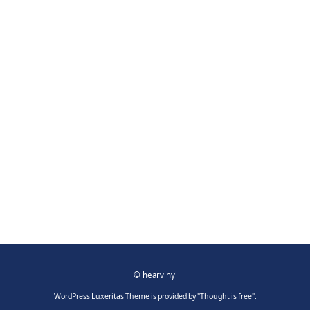
©
hearvinyl
WordPress Luxeritas Theme is provided by "
Thought is free
".