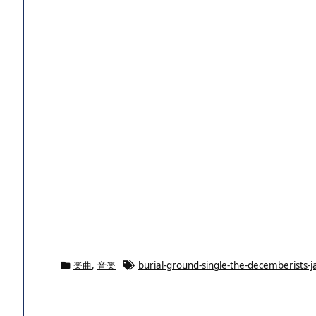
楽曲
,
音楽
burial-ground-single-the-decemberists-