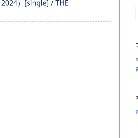
4）[single] / THE