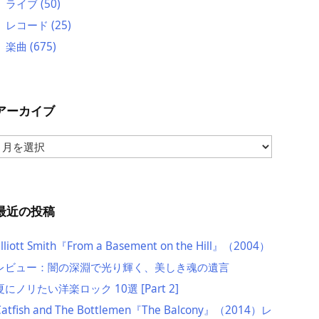
ライブ
(50)
レコード
(25)
楽曲
(675)
アーカイブ
ア
ー
カ
イ
ブ
最近の投稿
Elliott Smith『From a Basement on the Hill』（2004）
レビュー：闇の深淵で光り輝く、美しき魂の遺言
夏にノリたい洋楽ロック 10選 [Part 2]
Catfish and The Bottlemen『The Balcony』（2014）レ