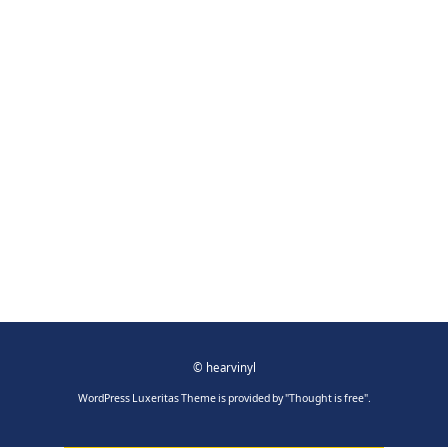
©
hearvinyl
WordPress Luxeritas Theme is provided by "
Thought is free
".