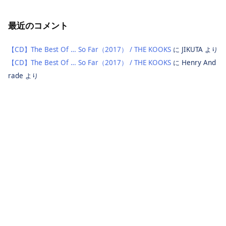
最近のコメント
【CD】The Best Of … So Far（2017） / THE KOOKS
に
JIKUTA
より
【CD】The Best Of … So Far（2017） / THE KOOKS
に
Henry And
rade
より