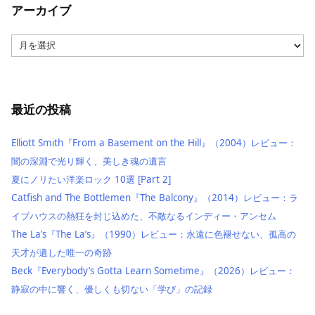
アーカイブ
ア
ー
カ
イ
ブ
最近の投稿
Elliott Smith『From a Basement on the Hill』（2004）レビュー：
闇の深淵で光り輝く、美しき魂の遺言
夏にノリたい洋楽ロック 10選 [Part 2]
Catfish and The Bottlemen『The Balcony』（2014）レビュー：ラ
イブハウスの熱狂を封じ込めた、不敵なるインディー・アンセム
The La’s『The La’s』（1990）レビュー：永遠に色褪せない、孤高の
天才が遺した唯一の奇跡
Beck『Everybody’s Gotta Learn Sometime』（2026）レビュー：
静寂の中に響く、優しくも切ない「学び」の記録