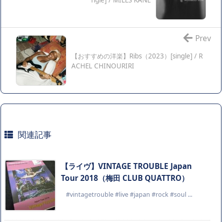
ngle] / MILES KANE
Prev
【おすすめの洋楽】Ribs（2023）[single] / R
ACHEL CHINOURIRI
関連記事
【ライヴ】VINTAGE TROUBLE Japan
Tour 2018（梅田 CLUB QUATTRO）
#vintagetrouble #live #japan #rock #soul ...